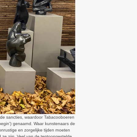
ijde sancties, waardoor Tabacooboeren
begin') genaamd. Waar kunstenaars de
nrustige en zorgelijke tijden moeten
d ze zijn. Veel van de tentoongestelde