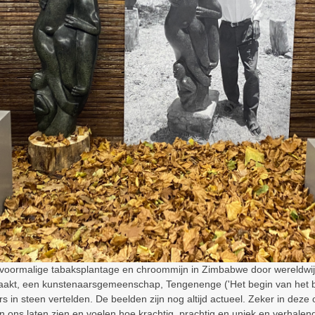
en voormalige tabaksplantage en chroommijn in Zimbabwe door wereldw
raakt, een kunstenaarsgemeenschap, Tengenenge ('Het begin van het 
in steen vertelden. De beelden zijn nog altijd actueel. Zeker in deze o
den ons laten zien en voelen hoe krachtig, prachtig en uniek en verhalen