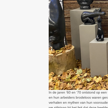
In de jaren ‘60 en ‘70 ontstond op e
en hun arbeiders brodeloos waren ge
verhalen en mythen van hun voorouders 
we stilstaan bij het feit dat deze beel