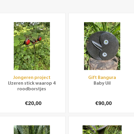
Jongeren project
Gift Bangura
IJzeren stick waarop 4
Baby Uil
roodborstjes
€20,00
€90,00