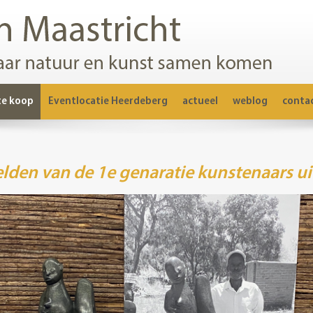
te koop
Eventlocatie Heerdeberg
actueel
weblog
contac
lden van de 1e genaratie kunstenaars 