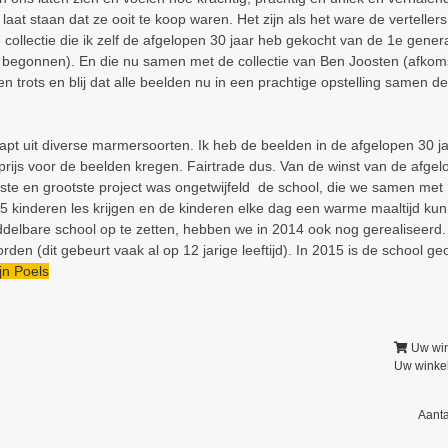
 laat staan dat ze ooit te koop waren. Het zijn als het ware de vertell
 collectie die ik zelf de afgelopen 30 jaar heb gekocht van de 1e gener
begonnen). En die nu samen met de collectie van Ben Joosten (afkomst
ben trots en blij dat alle beelden nu in een prachtige opstelling samen 
pt uit diverse marmersoorten. Ik heb de beelden in de afgelopen 30 ja
 prijs voor de beelden kregen. Fairtrade dus. Van de winst van de afge
ste en grootste project was ongetwijfeld de school, die we samen met
inderen les krijgen en de kinderen elke dag een warme maaltijd kunn
elbare school op te zetten, hebben we in 2014 ook nog gerealiseerd.
rden (dit gebeurt vaak al op 12 jarige leeftijd). In 2015 is de school g
jn Poels
Uw wi
Uw winkel
Aanta