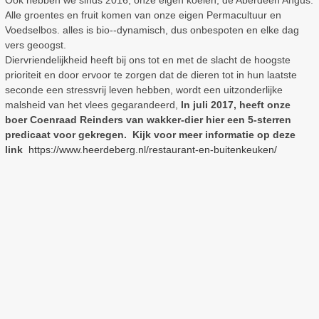
Ook hebben we sinds 2016, onze eigen koeien, de Aberdeen Angus.
Alle groentes en fruit komen van onze eigen Permacultuur en
Voedselbos. alles is bio--dynamisch, dus onbespoten en elke dag
vers geoogst.
Diervriendelijkheid heeft bij ons tot en met de slacht de hoogste
prioriteit en door ervoor te zorgen dat de dieren tot in hun laatste
seconde een stressvrij leven hebben, wordt een uitzonderlijke
malsheid van het vlees gegarandeerd,
In juli 2017, heeft onze
boer Coenraad Reinders van wakker-dier hier een 5-sterren
predicaat voor gekregen.​ Kijk voor meer informatie op deze
link
https://www.heerdeberg.nl/restaurant-en-buitenkeuken/